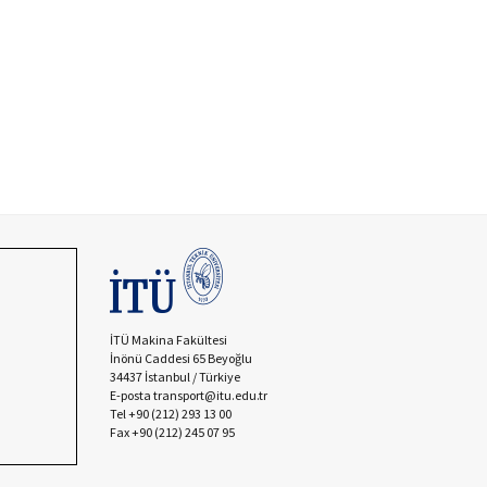
İTÜ Makina Fakültesi
İnönü Caddesi 65 Beyoğlu
34437 İstanbul / Türkiye
E-posta transport@itu.edu.tr
Tel +90 (212) 293 13 00
Fax +90 (212) 245 07 95