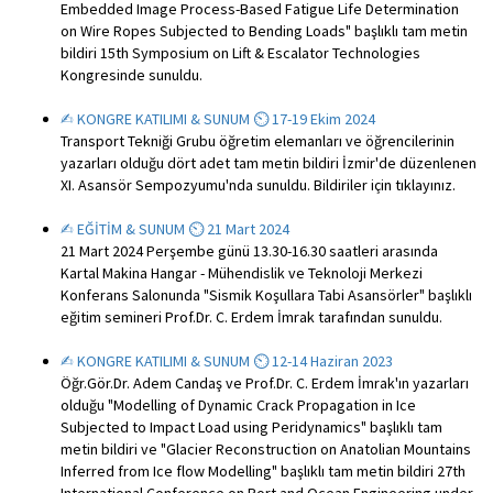
Embedded Image Process-Based Fatigue Life Determination
on Wire Ropes Subjected to Bending Loads" başlıklı tam metin
bildiri 15th Symposium on Lift & Escalator Technologies
Kongresinde sunuldu.
✍︎ KONGRE KATILIMI & SUNUM ⏲ 17-19 Ekim 2024
Transport Tekniği Grubu öğretim elemanları ve öğrencilerinin
yazarları olduğu dört adet tam metin bildiri İzmir'de düzenlenen
XI. Asansör Sempozyumu'nda sunuldu. Bildiriler için tıklayınız.
✍︎ EĞİTİM & SUNUM ⏲ 21 Mart 2024
21 Mart 2024 Perşembe günü 13.30-16.30 saatleri arasında
Kartal Makina Hangar - Mühendislik ve Teknoloji Merkezi
Konferans Salonunda "Sismik Koşullara Tabi Asansörler" başlıklı
eğitim semineri Prof.Dr. C. Erdem İmrak tarafından sunuldu.
✍︎ KONGRE KATILIMI & SUNUM ⏲ 12-14 Haziran 2023
Öğr.Gör.Dr. Adem Candaş ve Prof.Dr. C. Erdem İmrak'ın yazarları
olduğu "Modelling of Dynamic Crack Propagation in Ice
Subjected to Impact Load using Peridynamics" başlıklı tam
metin bildiri ve "Glacier Reconstruction on Anatolian Mountains
Inferred from Ice flow Modelling" başlıklı tam metin bildiri 27th