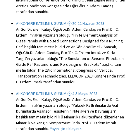
International Conference on Port and Ocean Engineering under
Arctic Conditions Kongresinde Öğr.Gör.Dr. Adem Candaş
tarafından sunuldu.
✍︎ KONGRE KATILIMI & SUNUM ⏲ 20-22 Haziran 2023
Ar.Gör.Dr. Eren Kalay, Öğr.Gör.Dr. Adem Candaş ve Prof.Dr. C.
Erdem İmrak'ın yazarları olduğu "Finite Element Analysis of
Glass Panels with Bolted Connections Designed for a Running
Car" başlıklı tam metin bildiri ve Ar.Gör. Abdülmelik Sancak,
Öğr.Gör.Dr. Adem Candaş, Prof.Dr. C. Erdem İmrak ve Sefa
Targıt'ın yazarları olduğu "The Simulation of Seismic Effects on
Guide Rail Fasteners and Re-design of Brackets" başlıklı tam
metin bildiri The 23rd International Congress on Vertical
Transportation Technologies, ELEVCON 2023 Kongresinde Prof.
C. Erdem İmrak tarafından sunuldu.
✍︎ KONGRE KATILIMI & SUNUM ⏲ 4-5 Mayıs 2023
Ar.Gör.Dr. Eren Kalay, Öğr.Gör.Dr. Adem Candaş ve Prof.Dr. C.
Erdem İmrak'ın yazarları olduğu "Yüksek Katlı Binalarda Acil
Durumlarda Asansör Tesislerinin Nitelikleri ve Davranışları"
başlıklı tam metin bildiri İTÜ Mimarlık Fakültesi'nde düzenlenen
Mimarlık ve Yangın Sempozyumu'nda Prof. C. Erdem İmrak
tarafından sunuldu.
Yayın için tıklayınız.