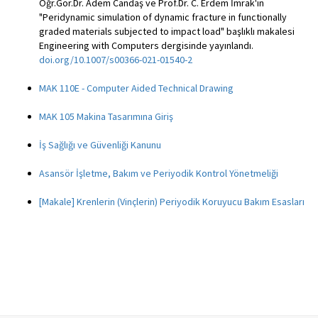
Öğr.Gör.Dr. Adem Candaş ve Prof.Dr. C. Erdem İmrak'ın
"Peridynamic simulation of dynamic fracture in functionally
graded materials subjected to impact load" başlıklı makalesi
Engineering with Computers dergisinde yayınlandı.
doi.org/10.1007/s00366-021-01540-2
MAK 110E - Computer Aided Technical Drawing
MAK 105 Makina Tasarımına Giriş
İş Sağlığı ve Güvenliği Kanunu
Asansör İşletme, Bakım ve Periyodik Kontrol Yönetmeliği
[Makale] Krenlerin (Vinçlerin) Periyodik Koruyucu Bakım Esasları