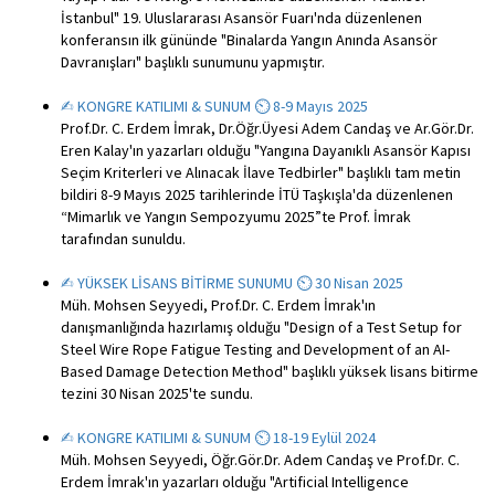
İstanbul" 19. Uluslararası Asansör Fuarı'nda düzenlenen
konferansın ilk gününde "Binalarda Yangın Anında Asansör
Davranışları" başlıklı sunumunu yapmıştır.
✍︎ KONGRE KATILIMI & SUNUM ⏲ 8-9 Mayıs 2025
Prof.Dr. C. Erdem İmrak, Dr.Öğr.Üyesi Adem Candaş ve Ar.Gör.Dr.
Eren Kalay'ın yazarları olduğu "Yangına Dayanıklı Asansör Kapısı
Seçim Kriterleri ve Alınacak İlave Tedbirler" başlıklı tam metin
bildiri 8-9 Mayıs 2025 tarihlerinde İTÜ Taşkışla'da düzenlenen
“Mimarlık ve Yangın Sempozyumu 2025”te Prof. İmrak
tarafından sunuldu.
✍︎ YÜKSEK LİSANS BİTİRME SUNUMU ⏲ 30 Nisan 2025
Müh. Mohsen Seyyedi, Prof.Dr. C. Erdem İmrak'ın
danışmanlığında hazırlamış olduğu "Design of a Test Setup for
Steel Wire Rope Fatigue Testing and Development of an AI-
Based Damage Detection Method" başlıklı yüksek lisans bitirme
tezini 30 Nisan 2025'te sundu.
✍︎ KONGRE KATILIMI & SUNUM ⏲ 18-19 Eylül 2024
Müh. Mohsen Seyyedi, Öğr.Gör.Dr. Adem Candaş ve Prof.Dr. C.
Erdem İmrak'ın yazarları olduğu "Artificial Intelligence