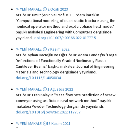
✎ YENİ MAKALE ⏲ 2 Ocak 2023
Ar.Gör.Dr. Umut Şahin ve Prof.Dr. C. Erdem İmrak'ın
"Computational modeling of quasi static fracture using the
nonlocal operator method and explicit phase field model"
başlıklı makalesi Engineering with Computers dergisinde
yayınlandı.
doi.org/10.1007/s00366-022-01777-5
✎ YENİ MAKALE ⏲ 7 Kasım 2022
Ar.Gör. Ayhan Hacıoğlu ve Öğr.Gör.Dr. Adem Candaş'ın "Large
Deflections of Functionally Graded Nonlinearly Elastic
Cantilever Beams" başlıklı makalesi Journal of Engineering
Materials and Technology dergisinde yayınlandı.
doi.org/10.1115/1.4056034
✎ YENİ MAKALE ⏲ 1 Ağustos 2022
Ar.Gör.Dr. Eren Kalay'ın "Mass flow rate prediction of screw
conveyor using artificial neural network method" başlıklı
makalesi Powder Technology dergisinde yayınlandı.
doi.org/10.1016/j.powtec.2022.117757
✎ YENİ MAKALE ⏲18 Kasım 2021