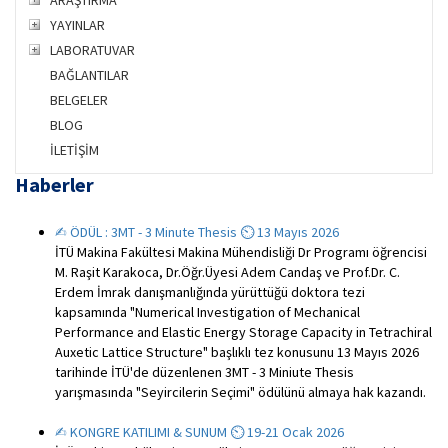
ARAŞTIRMA
YAYINLAR
LABORATUVAR
BAĞLANTILAR
BELGELER
BLOG
İLETİŞİM
Haberler
✍︎ ÖDÜL : 3MT - 3 Minute Thesis ⏲ 13 Mayıs 2026
İTÜ Makina Fakültesi Makina Mühendisliği Dr Programı öğrencisi
M. Raşit Karakoca, Dr.Öğr.Üyesi Adem Candaş ve Prof.Dr. C.
Erdem İmrak danışmanlığında yürüttüğü doktora tezi
kapsamında "Numerical Investigation of Mechanical
Performance and Elastic Energy Storage Capacity in Tetrachiral
Auxetic Lattice Structure" başlıklı tez konusunu 13 Mayıs 2026
tarihinde İTÜ'de düzenlenen 3MT - 3 Miniute Thesis
yarışmasında "Seyircilerin Seçimi" ödülünü almaya hak kazandı.
✍︎ KONGRE KATILIMI & SUNUM ⏲ 19-21 Ocak 2026