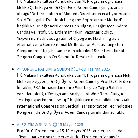
İTÜ Makina Fakültesi Konstrüksiyon YL Programı öğrencisi
Melike Çetinkaya ve Dr.Öğr.Üyesi Adem Candaş'ın yazarları
olduğu "Determination of Moment Distribution in a Hyperstatic
Solid Triangular Eye Hook Using the Approximate Method"
başlıklı ve Dr. öğrencisi Ahmet Can Bilgen, Dr.Öğr.Üyesi Adem
Candaş ve Prof.Dr. C. Erdem İmrak'ın; yazarları olduğu
"Experimental Investigation of Cryogenic Machining as an
Alternative to Conventional Methods for Porous Tungsten
Components" başlıklı tam metin bildiriler 15th International
Zeugma Congress On Scientific Research sunuldu.
✍︎ KONGRE KATILIMI & SUNUM ⏲ 17-19 Haziran 2025
İTÜ Makina Fakültesi Konstrüksiyon YL Programı öğrencisi Müh.
Mohsen Seyyedi, Dr.Öğr.Üyesi. Adem Candaş, Prof.Dr. C. Erdem
İmrak'ın; EKA firmasından emre Pınarbaşı ve Tolga Balcı'nın
yazarları olduğu "Design and Analysis of Wire Rope Fatigue
Testing Experimental Setup" başlıklı tam metin bildiri The 24th
International Congress on Vertical Transportation Technologies
Kongresinde Dr.Öğr.Üyesi Adem Candaş tarafından sunuldu.
✍︎ EĞİTİM & SUNUM ⏲ 15 Mayıs 2025
Prof.Dr. C. Erdem İmrak 15-18 Mayıs 2025 tarihleri arasında
Tüyap Fuar ve Kongre Merkezinde düzenlenen "Asansör