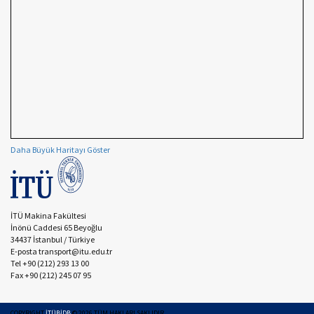
Daha Büyük Haritayı Göster
İTÜ Makina Fakültesi
İnönü Caddesi 65 Beyoğlu
34437 İstanbul / Türkiye
E-posta transport@itu.edu.tr
Tel +90 (212) 293 13 00
Fax +90 (212) 245 07 95
COPYRIGHT
İTÜBİDB
©
2026
TÜM HAKLARI SAKLIDIR