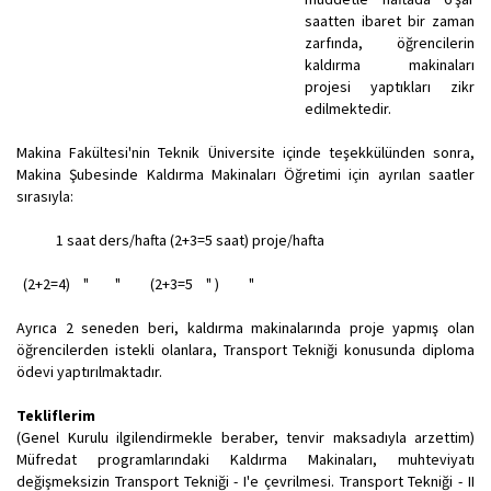
saatten ibaret bir zaman
zarfında, öğrencilerin
kaldırma makinaları
projesi yaptıkları zikr
edilmektedir.
Makina Fakültesi'nin Teknik Üniversite içinde teşekkülünden sonra,
Makina Şubesinde Kaldırma Makinaları Öğretimi için ayrılan saatler
sırasıyla:
1 saat ders/hafta (2+3=5 saat) proje/hafta
(2+2=4) " " (2+3=5 " ) "
Ayrıca 2 seneden beri, kaldırma makinalarında proje yapmış olan
öğrencilerden istekli olanlara, Transport Tekniği konusunda diploma
ödevi yaptırılmaktadır.
Tekliflerim
(Genel Kurulu ilgilendirmekle beraber, tenvir maksadıyla arzettim)
Müfredat programlarındaki Kaldırma Makinaları, muhteviyatı
değişmeksizin Transport Tekniği - I'e çevrilmesi. Transport Tekniği - II