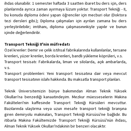
ihdas olunabilir. 1 semester haftada 3 saatten ibaret bu ders için, ders
planlarında ayrıca zaman ayırmaya lüzum yoktur. Transport Tekniği - II,
bu konuda diploma ödevi yapan öğrenciler için mecburi olur (Doktora
tezi dersleri gibi.); Diploma çalışmaları için ayrılan zamana bu ders
yerleştirilebilir; imtihanı, diploma çalışmasınınkiyle yapılır ve bunun
içinde değerlendirilir.
Transport Tekniği II'nin müfredatı
Özel krenler: Demir ve çelik istihsal fabrikalarında kullanılanlar, tersane
krenleri, yüzer krenler, borda krenleri, bandlı yükleme köprüleri, v.s.
Transport tesisatı: Fabrikalarda, liman ve silolarda, açık ambarlarda,
v.s.
Transport problemleri: Yeni transport tesisatına dair veya mevcut
transport tesisatının islahı hakkında. Bu maksatla transport planları.
Teknik Üniversitemizin bünye bakımından Alman Teknik Yüksek
Okulları'na benzediği kanaatindeyim. Mezkur müesseselerin Makina
Fakülteleri'nin kaffesinde Transport Tekniği Kürsüleri mevcuttur.
Bazılarında ulaştırma veya uzun mesafe transport tekniği branşına
giren demiryolu makinaları, Transport Tekniği Kürsüsü'ne bağlıdır. Bu
itibarla Makina Fakültemizde Transport Tekniği Kürsüsü'nün ihdası,
Alman Teknik Yüksek Okulları'ndakinin bir benzeri olacaktır.