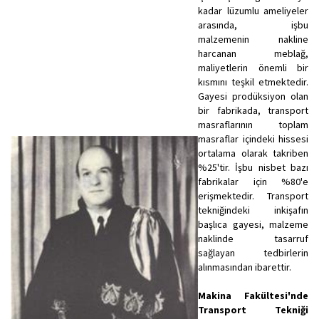
kadar lüzumlu ameliyeler
arasında, işbu
malzemenin nakline
harcanan meblağ,
maliyetlerin önemli bir
kısmını teşkil etmektedir.
Gayesi prodüksiyon olan
bir fabrikada, transport
masraflarının toplam
masraflar içindeki hissesi
ortalama olarak takriben
%25'tir. İşbu nisbet bazı
fabrikalar için %80'e
erişmektedir. Transport
tekniğindeki inkişafın
başlıca gayesi, malzeme
naklinde tasarruf
sağlayan tedbirlerin
alınmasından ibarettir.
Makina Fakültesi'nde
Transport Tekniği