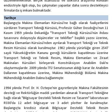
düzenlenmektedir. Birçok lisansüstü ve doktora araştırma konuları
endüstriyle ilgili olup, bu çalışmaları yapanlar daha sonra destekleyici
firmalarda iş imkanı bulmaktadır.
Tarihçe
Başlangıçta Makina Elemanları Kürsüsü'ne bağlı olarak faaliyetlerini
sürdüren Transport Tekniği Kürsüsü, Profesör Güher Dosdoğru'nun 11
Kasım 1959 yılında Dekanlığa "Transport Tekniği Kürsüsü'nün ihdası
tasavvuru dolayısıyla düşünceler ve teklifler" başlıklı yazısı üzerine,
Makina Elemanları Kürsüsü'nden ayrılarak Transport Tekniği ve Teknik
Resim Kürsüsü olarak kurulmuştur. 1982 yılında yürürlüğe giren 2547
sayılı Yükseköğretim Kanunu gereği kürsülerin kapatılması üzerine
Transport Tekniği ve Teknik Resim, Makina Elemanları ve Ziraat
Makinaları Kürsüleri birleşerek Konstrüksiyon Anabilim Dalı'nı
oluşturmuşlardır. 2009 yılında İTÜ Senatosunun aldığı karar ile Anabilim
Dallarının kapatılması üzerine, Makina Mühendisliği Bölümü Makina
Mühendisliği Anabilim Dalına bağlanmıştır.
1994 yılında Prof. Dr. H. Öztepe'nin gayretleriyle Makina Fakültesinin
desteği ve Rektörlüğün maddi yardımları alınarak Transport Tekniğine
bağlı olarak "Bilgisayar Destekli Teknik Resim ve Tasarım" laboratuvarı
R330'da 12 adet bilgisayar ve 3 adet plotter ile kurulmuştur.
Başlangıçta kredisiz olarak Bilgisayar Destekli Teknik Resim