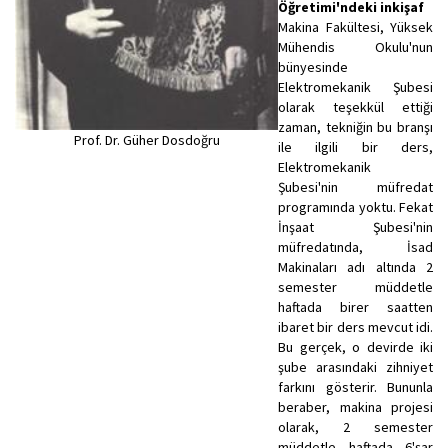
Öğretimi'ndeki inkişaf
Makina Fakültesi, Yüksek
Mühendis Okulu'nun
bünyesinde
Elektromekanik Şubesi
olarak teşekkül ettiği
zaman, tekniğin bu branşı
Prof. Dr. Güher Dosdoğru
ile ilgili bir ders,
Elektromekanik
Şubesi'nin müfredat
programında yoktu. Fekat
İnşaat Şubesi'nin
müfredatında, İsad
Makinaları adı altında 2
semester müddetle
haftada birer saatten
ibaret bir ders mevcut idi.
Bu gerçek, o devirde iki
şube arasındaki zihniyet
farkını gösterir. Bununla
beraber, makina projesi
olarak, 2 semester
müddetle haftada 6'şar