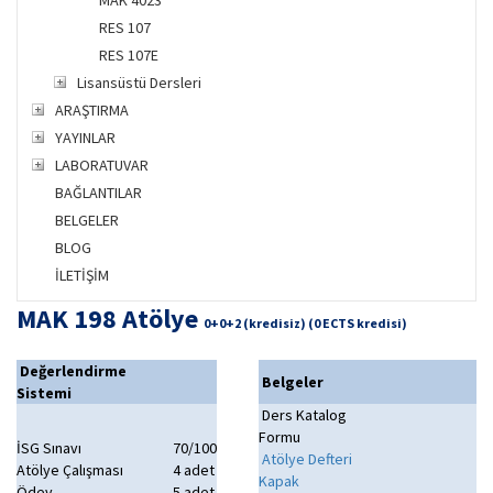
MAK 4023
RES 107
RES 107E
Lisansüstü Dersleri
ARAŞTIRMA
YAYINLAR
LABORATUVAR
BAĞLANTILAR
BELGELER
BLOG
İLETİŞİM
MAK 198 Atölye
0+0+2 (kredisiz) (0 ECTS kredisi)
Değerlendirme
Belgeler
Sistemi
Ders Katalog
Formu
İSG Sınavı
70/100
Atölye Defteri
Atölye Çalışması
4 adet
Kapak
Ödev
5 adet