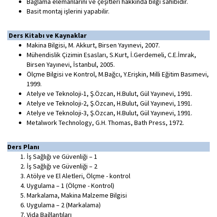
Bağlama elemanlarını ve çeşitleri hakkında bilgi sahibidir.
Basit montaj işlerini yapabilir.
Ders Kitabı ve Kaynaklar
Makina Bilgisi, M. Akkurt, Birsen Yayınevi, 2007.
Mühendislik Çizimin Esasları, S.Kurt, İ.Gerdemeli, C.E.İmrak,
Birsen Yayınevi, İstanbul, 2005.
Ölçme Bilgisi ve Kontrol, M.Bağcı, Y.Erişkin, Milli Eğitim Basımevi,
1999.
Atelye ve Teknoloji-1, Ş.Özcan, H.Bulut, Gül Yayınevi, 1991.
Atelye ve Teknoloji-2, Ş.Özcan, H.Bulut, Gül Yayınevi, 1991.
Atelye ve Teknoloji-3, Ş.Özcan, H.Bulut, Gül Yayınevi, 1991.
Metalwork Technology, G.H. Thomas, Bath Press, 1972.
Ders Planı
İş Sağlığı ve Güvenliği – 1
İş Sağlığı ve Güvenliği – 2
Atölye ve El Aletleri, Ölçme - kontrol
Uygulama – 1 (Ölçme - Kontrol)
Markalama, Makina Malzeme Bilgisi
Uygulama – 2 (Markalama)
Vida Bağlantıları