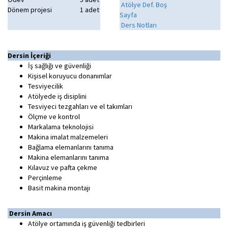
Atölye Def. Boş
Dönem projesi
1 adet
Sayfa
Ders Notları
Dersin İçeriği
İş sağlığı ve güvenliği
Kişisel koruyucu donanımlar
Tesviyecilik
Atölyede iş disiplini
Tesviyeci tezgahları ve el takımları
Ölçme ve kontrol
Markalama teknolojisi
Makina imalat malzemeleri
Bağlama elemanlarını tanıma
Makina elemanlarını tanıma
Kılavuz ve pafta çekme
Perçinleme
Basit makina montajı
Dersin Amacı
Atölye ortamında iş güvenliği tedbirleri