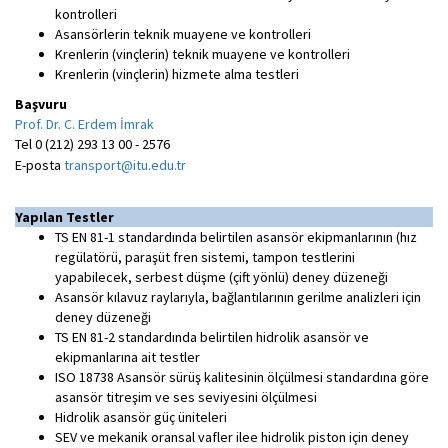
kontrolleri
Asansörlerin teknik muayene ve kontrolleri
Krenlerin (vinçlerin) teknik muayene ve kontrolleri
Krenlerin (vinçlerin) hizmete alma testleri
Başvuru
Prof. Dr. C. Erdem İmrak
Tel 0 (212) 293 13 00 - 2576
E-posta
transport@itu.edu.tr
Yapılan Testler
TS EN 81-1 standardında belirtilen asansör ekipmanlarının (hız
regülatörü, paraşüt fren sistemi, tampon testlerini
yapabilecek, serbest düşme (çift yönlü) deney düzeneği
Asansör kılavuz raylarıyla, bağlantılarının gerilme analizleri için
deney düzeneği
TS EN 81-2 standardında belirtilen hidrolik asansör ve
ekipmanlarına ait testler
ISO 18738 Asansör sürüş kalitesinin ölçülmesi standardına göre
asansör titreşim ve ses seviyesini ölçülmesi
Hidrolik asansör güç üniteleri
SEV ve mekanik oransal vafler ilee hidrolik piston için deney