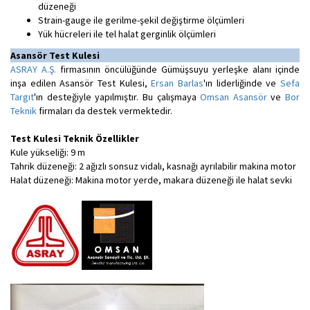
düzeneği
Strain-gauge ile gerilme-şekil değiştirme ölçümleri
Yük hücreleri ile tel halat gerginlik ölçümleri
Asansör Test Kulesi
ASRAY A.Ş.
firmasının öncülüğünde Gümüşsuyu yerleşke alanı içinde
inşa edilen Asansör Test Kulesi,
Ersan Barlas
'ın liderliğinde ve
Sefa
Targıt
'ın desteğiyle yapılmıştır. Bu çalışmaya
Omsan Asansör
ve
Bor
Teknik
firmaları da destek vermektedir.
Test Kulesi Teknik Özellikler
Kule yükseliği: 9 m
Tahrik düzeneği: 2 ağızlı sonsuz vidalı, kasnağı ayrılabilir makina motor
Halat düzeneği: Makina motor yerde, makara düzeneği ile halat sevki