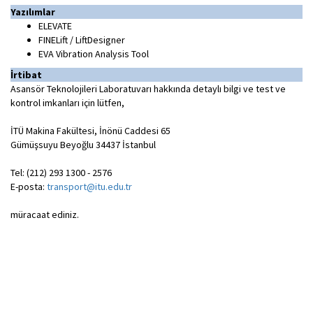
Yazılımlar
ELEVATE
FINELift / LiftDesigner
EVA Vibration Analysis Tool
İrtibat
Asansör Teknolojileri Laboratuvarı hakkında detaylı bilgi ve test ve
kontrol imkanları için lütfen,
İTÜ Makina Fakültesi, İnönü Caddesi 65
Gümüşsuyu Beyoğlu 34437 İstanbul
Tel: (212) 293 1300 - 2576
E-posta:
transport@itu.edu.tr
müracaat ediniz.