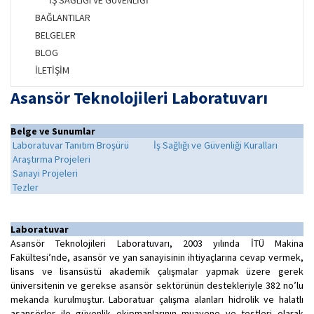
İŞ SAĞLIĞI VE GÜVENLİĞİ
BAĞLANTILAR
BELGELER
BLOG
İLETİŞİM
A
sansör Teknolojileri Laboratuvarı
Belge ve Sunumlar
Laboratuvar Tanıtım Broşürü
İş Sağlığı ve Güvenliği Kuralları
Araştırma Projeleri
Sanayi Projeleri
Tezler
Laboratuvar
Asansör Teknolojileri Laboratuvarı, 2003 yılında İTÜ Makina
Fakültesi’nde, asansör ve yan sanayisinin ihtiyaçlarına cevap vermek,
lisans ve lisansüstü akademik çalışmalar yapmak üzere gerek
üniversitenin ve gerekse asansör sektörünün destekleriyle 382 no’lu
mekanda kurulmuştur. Laboratuar çalışma alanları hidrolik ve halatlı
asansörler ile güvenlik ekipmanlarının muayene ve testleri olarak